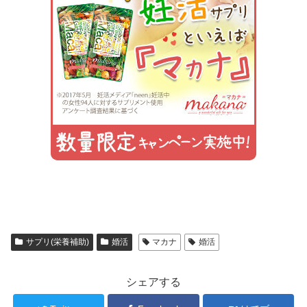
サプリ(栄養補助)
婚活
マカナ
婚活
シェアする