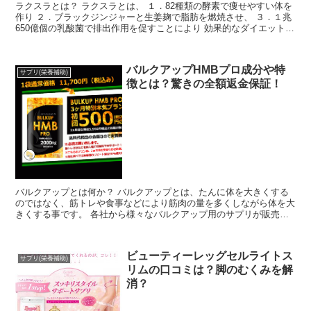
ラクスラとは？ ラクスラとは、 １．82種類の酵素で痩せやすい体を
作り ２．ブラックジンジャーと生姜麹で脂肪を燃焼させ、 ３．１兆
650億個の乳酸菌で排出作用を促すことにより 効果的なダイエットを
目指したサプリメン...
バルクアップHMBプロ成分や特
サプリ(栄養補助)
徴とは？驚きの全額返金保証！
バルクアップとは何か？ バルクアップとは、たんに体を大きくする
のではなく、筋トレや食事などにより筋肉の量を多くしながら体を大
きくする事です。 各社から様々なバルクアップ用のサプリが販売さ
れていますが、今回紹介するのはHMBという成分...
ビューティーレッグセルライトス
サプリ(栄養補助)
リムの口コミは？脚のむくみを解
消？