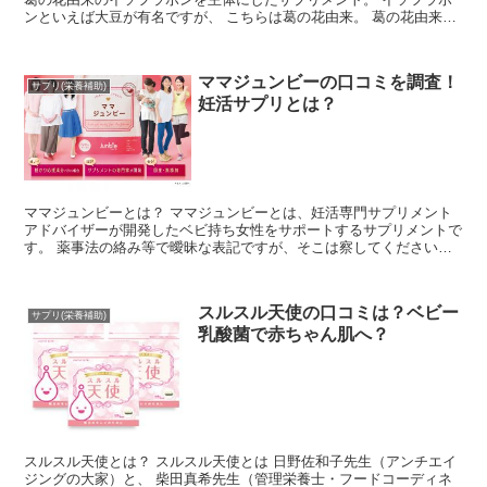
ンといえば大豆が有名ですが、 こちらは葛の花由来。 葛の花由来の
イソフラボンは消費者...
ママジュンビーの口コミを調査！
サプリ(栄養補助)
妊活サプリとは？
ママジュンビーとは？ ママジュンビーとは、妊活専門サプリメント
アドバイザーが開発したベビ持ち女性をサポートするサプリメントで
す。 薬事法の絡み等で曖昧な表記ですが、そこは察してください
ね。 「ママ準備」をそのままカタカナにして...
スルスル天使の口コミは？ベビー
サプリ(栄養補助)
乳酸菌で赤ちゃん肌へ？
スルスル天使とは？ スルスル天使とは 日野佐和子先生（アンチエイ
ジングの大家）と、 柴田真希先生（管理栄養士・フードコーディネ