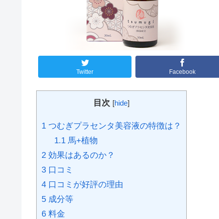
Twitter
Facebook
目次
[
hide
]
1
つむぎプラセンタ美容液の特徴は？
1.1
馬+植物
2
効果はあるのか？
3
口コミ
4
口コミが好評の理由
5
成分等
6
料金