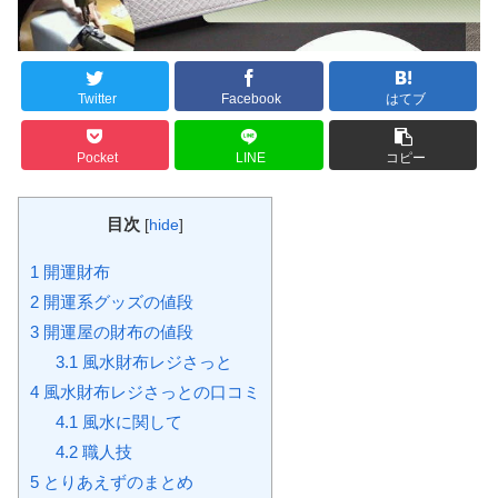
Twitter
Facebook
はてブ
Pocket
LINE
コピー
目次
[
hide
]
1
開運財布
2
開運系グッズの値段
3
開運屋の財布の値段
3.1
風水財布レジさっと
4
風水財布レジさっとの口コミ
4.1
風水に関して
4.2
職人技
5
とりあえずのまとめ