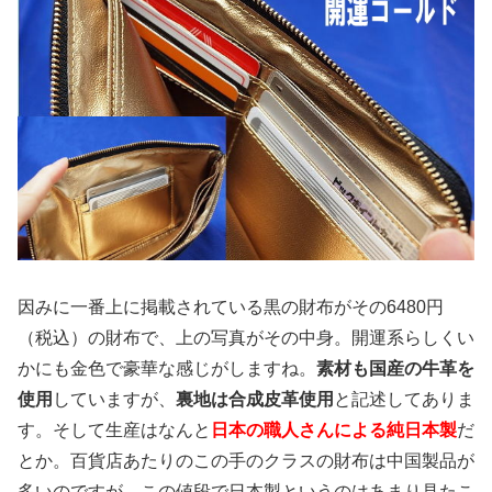
因みに一番上に掲載されている黒の財布がその6480円
（税込）の財布で、上の写真がその中身。開運系らしくい
かにも金色で豪華な感じがしますね。
素材も国産の牛革を
使用
していますが、
裏地は合成皮革使用
と記述してありま
す。そして生産はなんと
日本の職人さんによる純日本製
だ
とか。百貨店あたりのこの手のクラスの財布は中国製品が
多いのですが、この値段で日本製というのはあまり見たこ