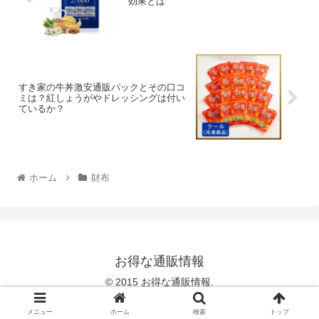
効果とは
すき家の牛丼激安通販パックとその口コ
ミは？紅しょうがやドレッシングは付い
ているか？
ホーム
財布
お得な通販情報
© 2015 お得な通販情報.
Copy Protected by
Chetan
's
WP-Copyprotect
.
メニュー
ホーム
検索
トップ