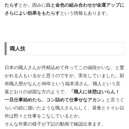
たらす
とか。因みに
白と金色の組み合わせが金運アップに
さらによい効果をもたらす
という情報もあります。
職人技
日本の職人さんが丹精込めて作ってこの値段かいな、と驚
かれる人もいるかと思うのですが、実在していました。財
布職人歴がなんと46年という福本清さん。職人という言
葉どおりの頑固な方のようで、
「職人に休憩はいらん！
一旦仕事始めたら、コン詰めて仕事せなアカン」
と言うぐ
らいの絵に描いたような職人さんらしく、昼食とトイレ以
外は黙々と仕事をこなしているとか。
そんな作業の様子が下記の動画で確認出来ます。