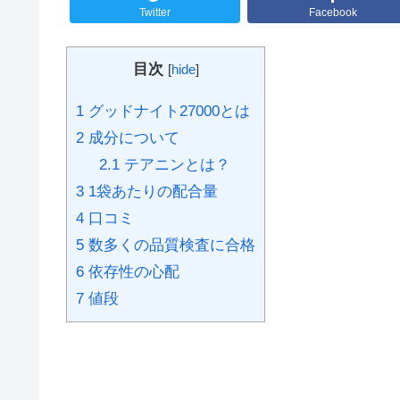
Twitter
Facebook
目次
[
hide
]
1
グッドナイト27000とは
2
成分について
2.1
テアニンとは？
3
1袋あたりの配合量
4
口コミ
5
数多くの品質検査に合格
6
依存性の心配
7
値段