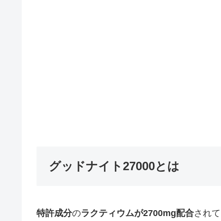
グッドナイト27000とは
特許成分
の
ラクティウムが2700mg配合
されて