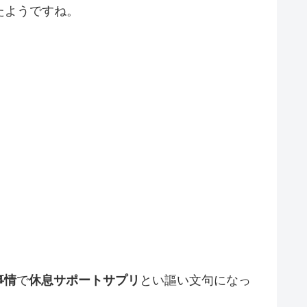
たようですね。
事情
で
休息サポートサプリ
とい謳い文句になっ