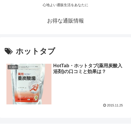
心地よい通販生活をあなたに
お得な通販情報
ホットタブ
HotTab・ホットタブ(薬用炭酸入
入浴剤
浴剤)の口コミと効果は？
2015.11.25