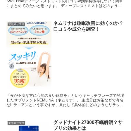
SWITHmeディープレストミストの口コミや効果特徴等について簡単
にまとめてみたいと思います。 ディープレストミストはどのような
人におすすめか？ ディープレストミストは以下...
ネムリナは睡眠改善に効くのか？
安眠系サプリ
口コミや成分を調査！
「夜が不安な方に心地の良い休息を」というキャッチフレーズで登場
したサプリメントNEMLINA（ネムリナ）。 主成分はお茶などで有名
なL-テニアンという事ですが、果たして具体的にどのようなリラック
ス効果があるのか、口コミを元に睡眠に与え...
グッドナイト27000不眠解消？サ
安眠系サプリ
プリの効果とは